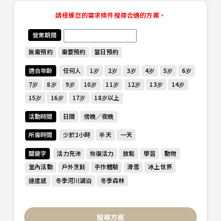
請根據您的需求條件搜尋合適的方案。
營業期間
無需預約
需要預約
當日預約
適合年齡
任何人
1岁
2岁
3岁
4岁
5岁
6岁
7岁
8岁
9岁
10岁
11岁
12岁
13岁
14岁
15岁
16岁
17岁
18岁以上
活動時間
日間
傍晚／夜晚
所需時間
少於2小時
半天
一天
關鍵字
活力充沛
恢復活力
放鬆
學習
動物
室內活動
戶外烹飪
手作體驗
滑雪
冰上世界
速度感
冬季河川湖泊
冬季森林