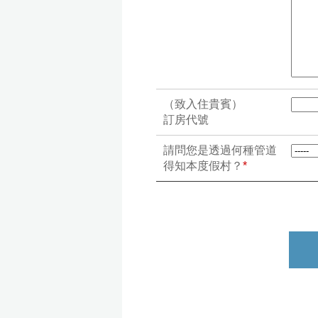
（致入住貴賓）
訂房代號
請問您是透過何種管道
得知本度假村？
*