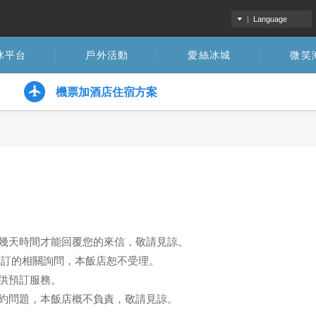
|
Language
冰平台
戶外活動
愛絲冰城
微笑
機票加酒店住宿方案
幾天時間才能回覆您的來信，敬請見諒。
.com預訂的相關詢問，本飯店恕不受理。
供預訂服務。
約問題，本飯店概不負責，敬請見諒。