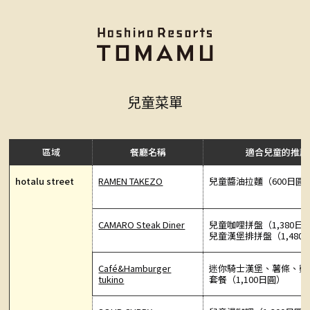
兒童菜單
區域
餐廳名稱
適合兒童的推薦
hotalu street
RAMEN TAKEZO
兒童醬油拉麵（600日圓
CAMARO Steak Diner
兒童咖哩拼盤（1,380日
兒童漢堡排拼盤（1,480
Café&Hamburger
迷你騎士漢堡、薯條、雞
tukino
套餐（1,100日圓）