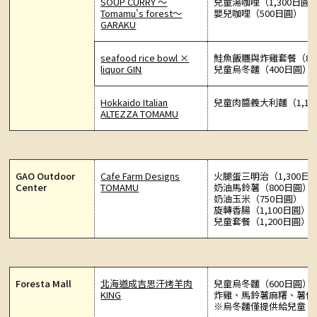
SOUP CURRY 〜
兒童湯咖哩（1,300日圓
Tomamu's forest〜
嬰兒咖哩（500日圓）
GARAKU
seafood rice bowl ×
鮭魚飯糰與炸雞套餐（80
liquor GIN
兒童烏冬麵（400日圓）
Hokkaido Italian
兒童肉醬義大利麵（1,10
ALTEZZA TOMAMU
GAO Outdoor
Cafe Farm Designs
火腿蛋三明治（1,300日
Center
TOMAMU
奶油馬鈴薯（800日圓）
奶油玉米（750日圓）
旋轉香腸（1,100日圓）
兒童套餐（1,200日圓）
Foresta Mall
北海道成吉思汗烤羊肉
兒童烏冬麵（600日圓）
KING
炸雞、馬鈴薯麻糬、薯條
※烏冬麵僅提供給兒童。