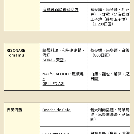
海鮮居酒屋 後藤商店
蕎麥麵、烏冬麵、毛豆（
豆）、炸雞（北海道風）
玉子燒（蓬鬆玉子燒）、
（1,200日圓）
RISONARE
螃蟹料理、和牛涮涮鍋、
蕎麥麵、烏冬麵、白飯、
Tomamu
海鮮
（800日圓）
SORA - 天空 -
N43°SEAFOOD ~鐵板燒
白飯、麵包、薯條、兒童餐
~
日圓）
GRILLED AGI
微笑海灘
Beachside Cafe
義大利肉醬麵、簡單烏冬
湯、馬鈴薯濃湯、兒童套餐
圓）
mina mina cafe
兒童套餐（白飯、漢堡排