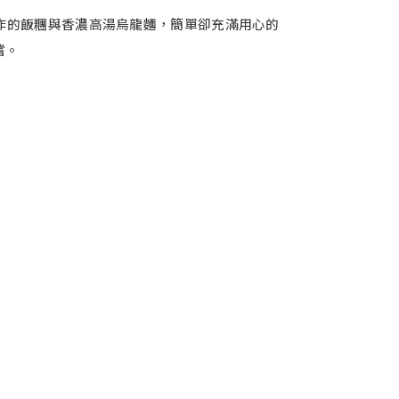
作的飯糰與香濃高湯烏龍麵，簡單卻充滿用心的
嚐。