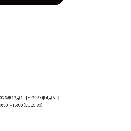
2026年12月1日～2027年4月5日
0:00～16:00（LO15:30）
※營業期間配合滑雪場營業日。
※營業時間有變動之可能。
※關於營業時間及日期等詳情還請向櫃台或Tomamu Concierge（