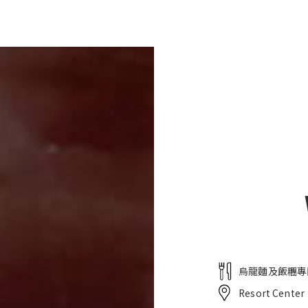
項目
微笑海灘
餐廳
飯店・服務
婚禮
烏龍麵及飯糰專
Resort Center