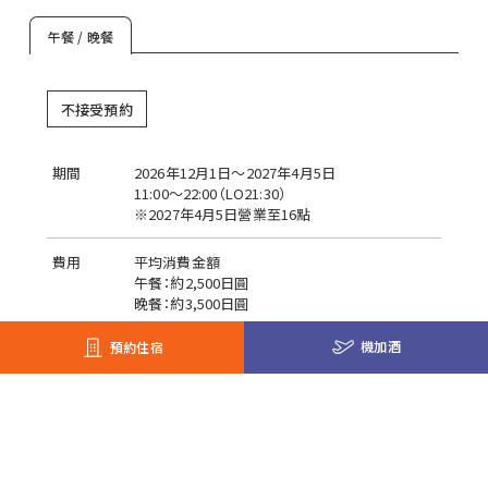
午餐 / 晚餐
不接受預約
期間
2026年12月1日～2027年4月5日
11:00〜22:00（LO21:30）
※2027年4月5日營業至16點
費用
平均消費金額
午餐：約2,500日圓
晚餐：約3,500日圓
機加酒
預約住宿
服務
可外帶/ 提供嬰兒食品 /
提供兒童菜單
/ 不可攜
帶寵物
座位數
35席位
付款方式
午餐券 / 晩餐券 / 現金 / 掛房帳 / 館內利用券 /