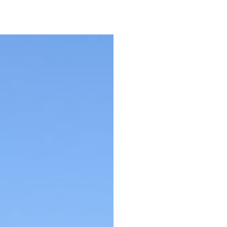
灘
餐廳
飯店・服務
婚禮