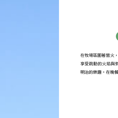
在牧場區圍著營火
享受跳動的火焰與
明治的樂趣。在晚