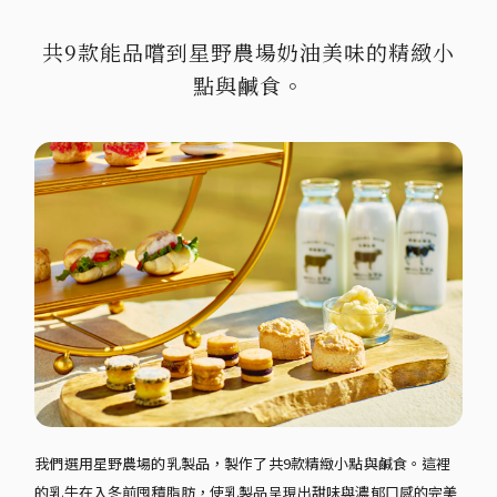
共9款能品嚐到星野農場奶油美味的精緻小
點與鹹食。
我們選用星野農場的乳製品，製作了共9款精緻小點與鹹食。這裡
的乳牛在入冬前囤積脂肪，使乳製品呈現出甜味與濃郁口感的完美