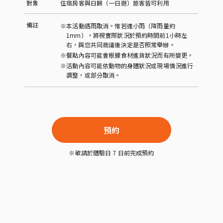
對象
住宿房客與日歸（一日遊）旅客皆可利用
備註
※本活動遇雨取消。惟若逢小雨（降雨量約
1mm），將視實際狀況於預約時間前1小時左
右，與您共同商議後決定是否照常舉辦。
※餐點內容可能會根據食材進貨狀況而有所變更。
※活動內容可能依動物的身體狀況或現場情況進行
調整，或部分取消。
預約
※敬請於體驗日 7 日前完成預約