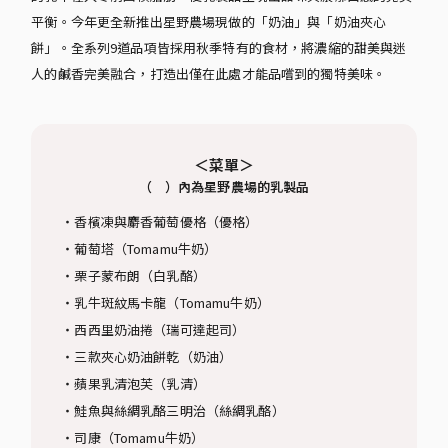
平衡。今年更全新推出星野農場現做的「奶油」與「奶油夾心
餅」。全系列9道品項皆採用秋季特有的食材，將濃縮的甜美與迷
人的鹹香完美融合，打造出僅在此處才能品嚐到的獨特美味。
＜菜單＞
（ ）內為星野農場的乳製品
・香檳凍與麝香葡萄優格（優格）
・葡萄塔（Tomamu牛奶）
・栗子蒙布朗（白乳酪）
・乳牛斑紋馬卡龍（Tomamu牛奶）
・西西里奶油捲（瑞可達起司）
・三款夾心奶油餅乾（奶油）
・蘋果乳清泡芙（乳清）
・鮭魚與絲綢乳酪三明治（絲綢乳酪）
・司康（Tomamu牛奶）