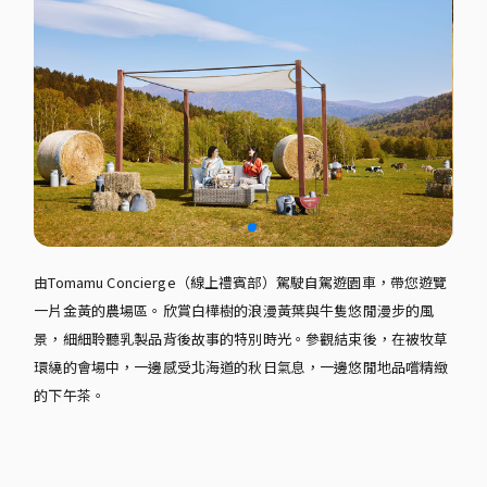
由Tomamu Concierge（線上禮賓部）駕駛自駕遊園車，帶您遊覽
一片金黃的農場區。欣賞白樺樹的浪漫黃葉與牛隻悠閒漫步的風
景，細細聆聽乳製品背後故事的特別時光。參觀結束後，在被牧草
環繞的會場中，一邊感受北海道的秋日氣息，一邊悠閒地品嚐精緻
的下午茶。