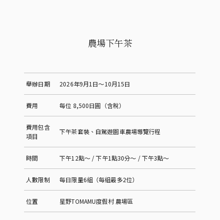
農場下午茶
舉辦日期
2026年9月1日～10月15日
費用
每位 8,500日圓（含稅）
費用包含
下午茶套裝、自駕遊園車農場導覽行程
項目
時間
下午12點～ / 下午1點30分～ / 下午3點～
人數限制
每日限量6組（每組最多2位）
位置
星野TOMAMU度假村 農場區