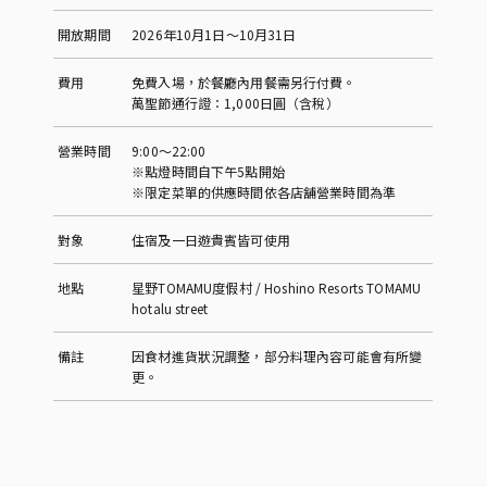
開放期間
2026年10月1日～10月31日
費用
免費入場，於餐廳內用餐需另行付費。
萬聖節通行證：1,000日圓（含稅）
營業時間
9:00～22:00
※點燈時間自下午5點開始
※限定菜單的供應時間依各店舖營業時間為準
對象
住宿及一日遊貴賓皆可使用
地點
星野TOMAMU度假村 / Hoshino Resorts TOMAMU
hotalu street
備註
因食材進貨狀況調整，部分料理內容可能會有所變
更。