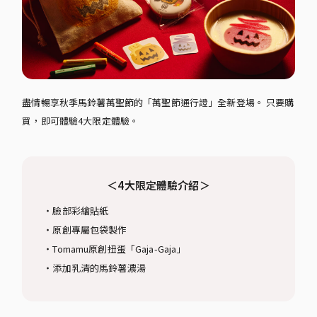
盡情暢享秋季馬鈴薯萬聖節的「萬聖節通行證」全新登場。 只要購
買，即可體驗4大限定體驗。
＜4大限定體驗介紹＞
・臉部彩繪貼紙
・原創專屬包袋製作
・Tomamu原創扭蛋「Gaja-Gaja」
・添加乳清的馬鈴薯濃湯