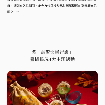
飾，讓您在入住期間，能全方位沉浸於馬鈴薯萬聖節的歡樂慶典氛
圍之中。
憑「萬聖節通行證」
盡情暢玩4大主題活動