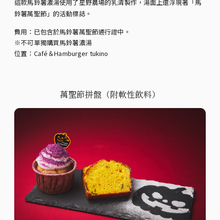
這款馬鈴薯濃湯使用了星野農場的乳清製作，湯面上還浮現著「馬
鈴薯萬聖節」的活動標誌。
費用：已包含於馬鈴薯萬聖節通行證中。
※不可單獨購買馬鈴薯濃湯
位置：Café＆Hamburger tukino
萬聖節拼盤（附軟性飲料）