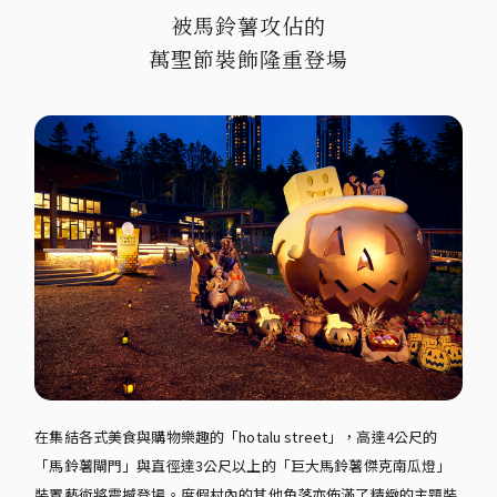
被馬鈴薯攻佔的
萬聖節裝飾隆重登場
在集結各式美食與購物樂趣的「hotalu street」，高達4公尺的
「馬鈴薯閘門」與直徑達3公尺以上的「巨大馬鈴薯傑克南瓜燈」
裝置藝術將震撼登場。度假村內的其他角落亦佈滿了精緻的主題裝