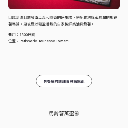
口感溫潤且散發南瓜溫和甜香的磅蛋糕，搭配質地綿密濕潤的馬鈴
薯瑪芬，最後綴以輕盈香甜的自家製鮮奶油與紫薯。
費用：1300日圓
位置：Patisserie Jeunesse Tomamu
各餐廳的詳細資訊請點此
馬鈴薯萬聖節