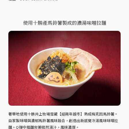
使用十勝產馬鈴薯製成的濃湯味噌拉麵
奢華地使用十勝井上牧場雪藏【經兩年越冬】熟成梅克因馬鈴薯。
自家製味噌與濃郁馬鈴薯風味融合，創造出新感覺冷湯風味味噌拉
麵。Q彈中粗麵完美吸附湯汁，風味濃厚。