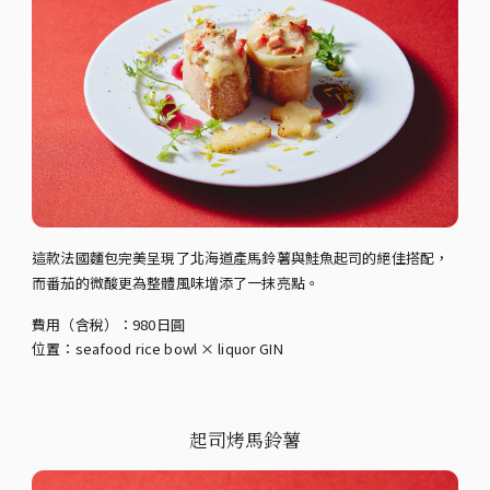
這款法國麵包完美呈現了北海道產馬鈴薯與鮭魚起司的絕佳搭配，
而番茄的微酸更為整體風味增添了一抹亮點。
費用（含稅）：980日圓
位置：seafood rice bowl × liquor GIN
起司烤馬鈴薯