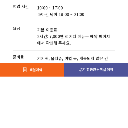
영업 시간
10:00 ~ 17:00
※야간 탁아 18:00 ~ 21:00
요금
기본 이용료
2시간: 7,000엔 ※기타 메뉴는 예약 페이지
에서 확인해 주세요.
준비물
기저귀, 물티슈, 여벌 옷, 개봉되지 않은 간
식, 개봉되지 않은 음료
항공권＋객실 예약
객실예약
※필요한 경우 점심, 저녁 및 이유식 (2세
미만이며 12:00 ~ 13:00 사이에 보육을 이
용하는 경우)
장소
Tomamu The Tower II, 2층 탁아 카운
터
정원
10명