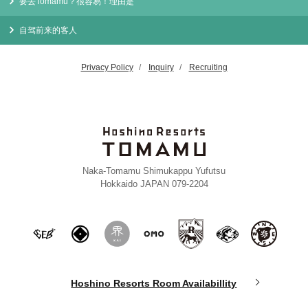
要去Tomamu？很容易！理由是
自驾前来的客人
Privacy Policy
Inquiry
Recruiting
Naka-Tomamu Shimukappu Yufutsu
Hokkaido JAPAN 079-2204
Hoshino Resorts Room Availabillity