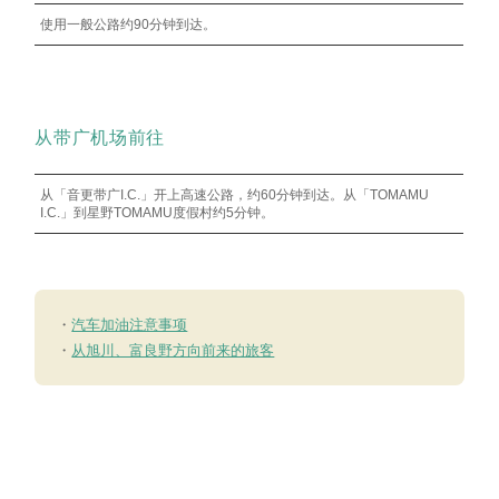
使用一般公路约90分钟到达。
从带广机场前往
从「音更带广I.C.」开上高速公路，约60分钟到达。从「TOMAMU
I.C.」到星野TOMAMU度假村约5分钟。
・
汽车加油注意事项
・
从旭川、富良野方向前来的旅客