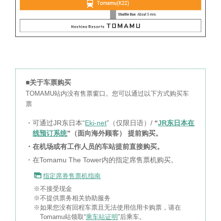
■关于车票购买
TOMAMU站内没有售票窗口。您可以通过以下方式购买车
票
・可通过JR东日本“
Eki-net
”（仅限日语）/
“
JR东日本在
线预订系统
”（面向海外顾客） 提前购买。
・在机场或有工作人员的车站提前直接购买。
・在Tomamu The Tower内的指定席售票机购买。
指定席券售票机指南
※不接受现金
※不提供票务相关协助服务
※如果您没有回程车票且无法使用信用卡购票，请在
Tomamu站领取“
乘车站证明
”后乘车。