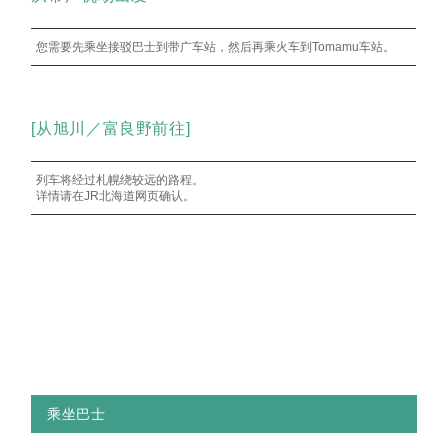
您需要先乘坐接驳巴士到带广车站，然后再乘火车到Tomamu车站。
[从旭川／富良野前往]
列车将经过札幌绕较远的路程。
详情请在JR北海道网页确认。
乘坐巴士