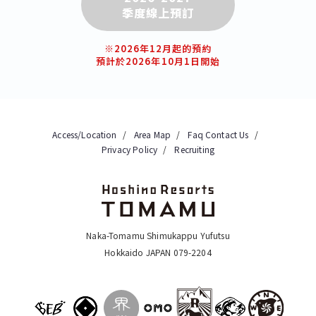
季度線上預訂
※2026年12月起的預約
預計於2026年10月1日開始
Access/Location
Area Map
Faq
Contact Us
Privacy Policy
Recruiting
Naka-Tomamu Shimukappu Yufutsu
Hokkaido JAPAN 079-2204