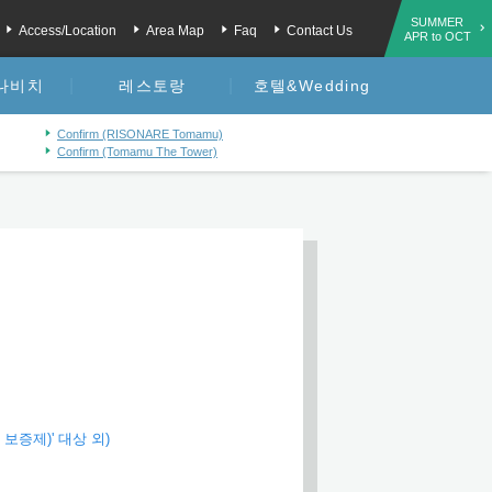
SUMMER
Access/Location
Area Map
Faq
Contact Us
APR to OCT
나비치
레스토랑
호텔&Wedding
Confirm (RISONARE Tomamu)
Confirm (Tomamu The Tower)
증제)' 대상 외)