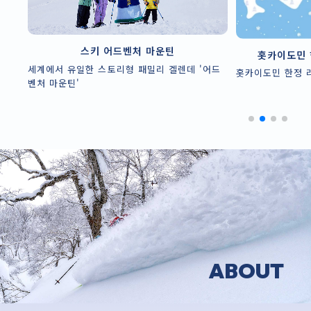
스키 어드벤처 마운틴
홋카이도민 한정 리프트권 토
한 스토리형 패밀리 겔렌데 '어드
홋카이도민 한정 리프트권 토마토모
ABOUT