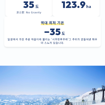
35
123.9
도
ha
코스명: No Gravity
역대 최저 기온
−35
도
일본에서 가장 추운 마을이라 불리는 '시무캇푸무라'그 추위가 만들어낸 파우
더 스노가 있습니다.