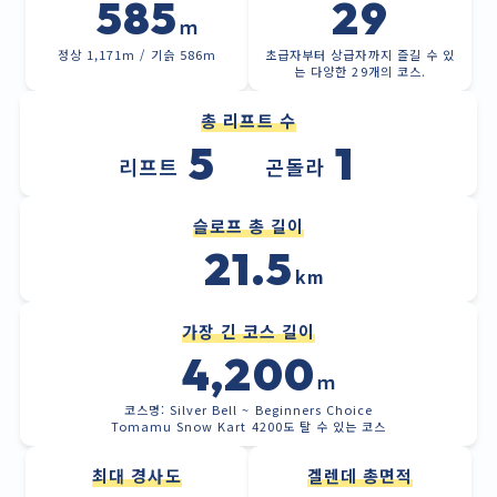
585
29
ｍ
정상 1,171m / 기슭 586m
초급자부터 상급자까지 즐길 수 있
는 다양한 29개의 코스.
총 리프트 수
5
1
리프트
곤돌라
슬로프 총 길이
21.5
km
가장 긴 코스 길이
4,200
ｍ
코스명: Silver Bell ~ Beginners Choice
Tomamu Snow Kart 4200도 탈 수 있는 코스
최대 경사도
겔렌데 총면적