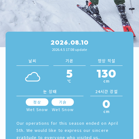
2026.08.10
2026.4.5 17:08 update
날씨
기온
정상 적설
5
130
℃
cm
눈 상태
24시간 강설
0
정상
기슭
Wet Snow
Wet Snow
cm
Our operations for this season ended on April
5th. We would like to express our sincere
gratitude to everyone who visited us.