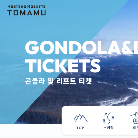
Topics
아이스 빌리지
무빙 테라스
스키장
액
GONDOLA&L
TICKETS
곤돌라 및 리프트 티켓
TOP
스키장
티