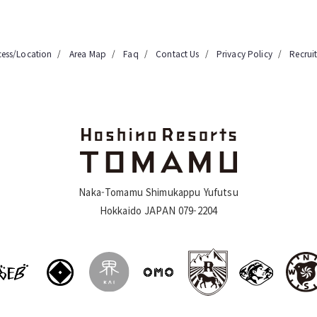
cess/Location
Area Map
Faq
Contact Us
Privacy Policy
Recrui
Naka-Tomamu Shimukappu Yufutsu
Hokkaido JAPAN 079-2204