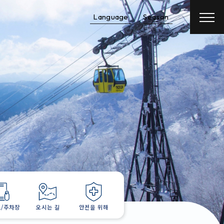
Language
Season
객실예약
항공권＋객실 예약
/주차장
오시는 길
안전을 위해