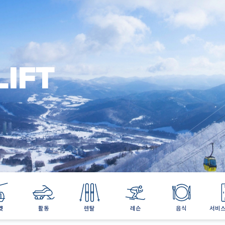
티비티
미나미나 비치
레스토랑
웨딩・서비스
웨딩
IFT
켓
활동
렌탈
레슨
음식
서비스