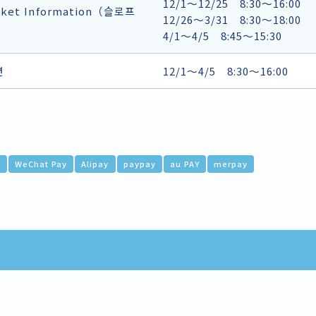
12/1～12/25 8:30～16:00
cket Information（슬로프
12/26～3/31 8:30～18:00
4/1～4/5 8:45～15:30
션
12/1～4/5 8:30～16:00
드
WeChat Pay
Alipay
paypay
au PAY
merpay