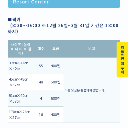
Resort Center
■락커
（8:30～16:00 ※12월 26일~3월 31일 기간은 18:00
까지）
사이즈 (높이
리프트권 웹 구매
대수
요금
비고
× 너비 × 깊
이)
32㎝×41㎝
55
400엔
×42㎝
45㎝×49㎝
48
500엔
×57㎝
이용 요금은 환불되지 않습니다.
91㎝×42㎝
4
600엔
×57㎝
170㎝×24㎝
16
400엔
×57㎝