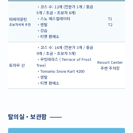
・코스 수: 12개 (전문가 1개 / 중급
5개 / 초급・초보자 6개)
・스노 에스컬레이터
T1
타워마운틴
・렌탈
T2
초보자에게 추천
・강습
・티켓 판매소
・코스 수: 16개 (전문가 3개 / 중급
9개 / 초급・초보자 5개)
・무빙테라스 ( Terrace of Frost
Resort Center
토마무 산
Tree)
주변 주차장
・Tomamu Snow Kart 4200
・렌탈
・티켓 판매소
탈의실・보관함