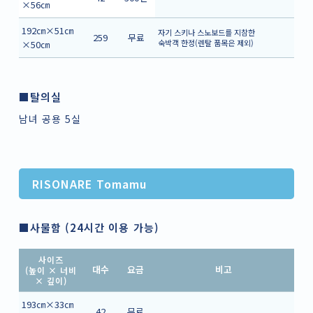
×56㎝
192㎝×51㎝
자기 스키나 스노보드를 지참한
259
무료
숙박객 한정(렌탈 품목은 제외)
×50㎝
■탈의실
남녀 공용 5실
RISONARE Tomamu
■사물함 (24시간 이용 가능)
사이즈
대수
요금
비고
(높이 × 너비
× 깊이)
193㎝×33㎝
42
무료