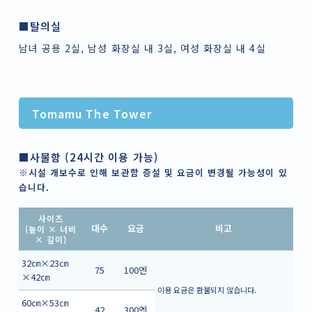
■탈의실
남녀 공용 2실, 남성 화장실 내 3실, 여성 화장실 내 4실
Tomamu The Tower
■사물함 (24시간 이용 가능)
※시설 개보수로 인해 보관함 증설 및 요금이 변경될 가능성이 있
습니다.
사이즈
대수
요금
비고
(높이 × 너비
× 깊이)
32㎝×23㎝
75
100엔
×42㎝
이용 요금은 환불되지 않습니다.
60㎝×53㎝
42
300엔