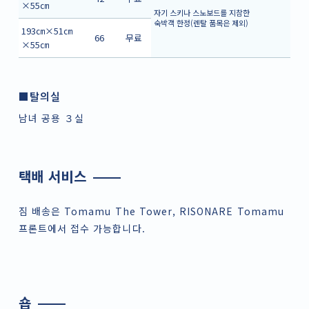
×55㎝
자기 스키나 스노보드를 지참한
숙박객 한정(렌탈 품목은 제외)
193㎝×51㎝
66
무료
×55㎝
■탈의실
남녀 공용 ３실
택배 서비스
짐 배송은 Tomamu The Tower, RISONARE Tomamu
프론트에서 접수 가능합니다.
숍