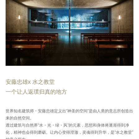
安藤忠雄x 水之教堂
一个让人返璞归真的地方
世界知名建筑师・安藤忠雄定义出“神圣的空间”是由人类的意志所创造出
来的自然空间。
透过建筑与自然界“水・光・绿・风”的元素，思想和身体将逐渐得到净
化，精神也会得到磨砺。让内心变得澄澈，灵魂得到升华，是“水之教堂”