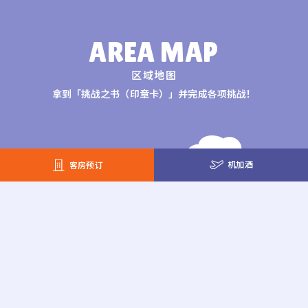
AREA MAP
区域地图
拿到「挑战之书（印章卡）」并完成各项挑战！
机加酒
客房预订
Nipo山
欢迎初学者儿童！ 先来试试你的技巧吧。