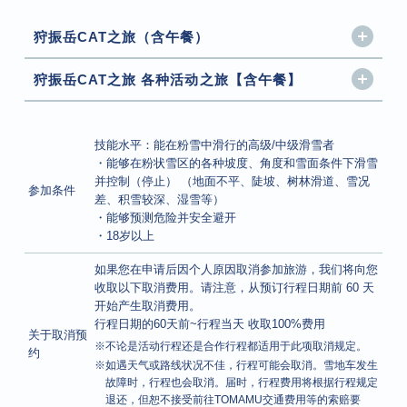
狩振岳CAT之旅（含午餐）
狩振岳CAT之旅 各种活动之旅【含午餐】
技能水平：能在粉雪中滑行的高级/中级滑雪者
・能够在粉状雪区的各种坡度、角度和雪面条件下滑雪
并控制（停止） （地面不平、陡坡、树林滑道、雪况
参加条件
差、积雪较深、湿雪等）
・能够预测危险并安全避开
・18岁以上
如果您在申请后因个人原因取消参加旅游，我们将向您
收取以下取消费用。请注意，从预订行程日期前 60 天
开始产生取消费用。
行程日期的60天前~行程当天 收取100%费用
关于取消预
※不论是活动行程还是合作行程都适用于此项取消规定。
约
※如遇天气或路线状况不佳，行程可能会取消。雪地车发生
故障时，行程也会取消。届时，行程费用将根据行程规定
退还，但恕不接受前往TOMAMU交通费用等的索赔要