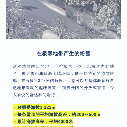
在极寒地带产生的粉雪
这次滑雪的目的地——狩振岳，位于北海道内陆地
区，被大雪山和日高山脉环绕，是一处特别的滑雪胜
地。在海拔1,323米的狩振岳，您可以尽情体验多样自
然地形造就的趣味坡道、 视野开阔的开放式雪道、令
人愉悦的舒适林间滑行。
・狩振岳海拔1,323m
・每条雪道的平均海拔高差：约200～500m
・累计海拔高差：平均4000米