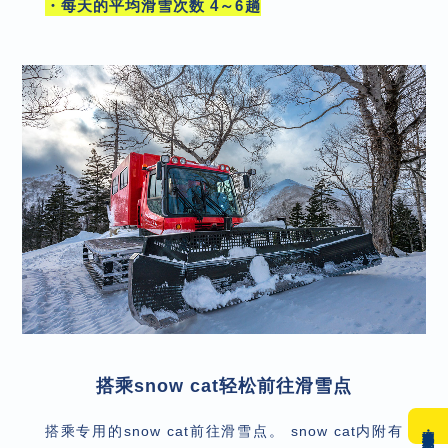
・每天的平均滑雪次数 4～6趟
搭乘snow cat轻松前往滑雪点
缆车票・雪票线上购买
搭乘专用的snow cat前往滑雪点。 snow cat内附有