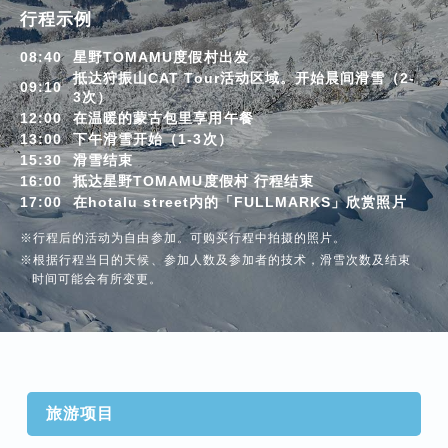
行程示例
08:40
星野TOMAMU度假村出发
抵达狩振山CAT Tour活动区域。开始晨间滑雪（2-
09:10
3次）
12:00
在温暖的蒙古包里享用午餐
13:00
下午滑雪开始（1-3次）
15:30
滑雪结束
16:00
抵达星野TOMAMU度假村 行程结束
17:00
在hotalu street内的「FULLMARKS」欣赏照片
※行程后的活动为自由参加。可购买行程中拍摄的照片。
※根据行程当日的天候、参加人数及参加者的技术，滑雪次数及结束
时间可能会有所变更。
旅游项目