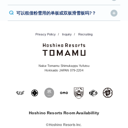
Q
可以租借粉雪用的单板或双板滑雪板吗?？
Privacy Policy
Inquiry
Recruiting
Naka-Tomamu Shimukappu Yufutsu
Hokkaido JAPAN 079-2204
Hoshino Resorts Room Availabillity
©Hoshino Resorts Inc.