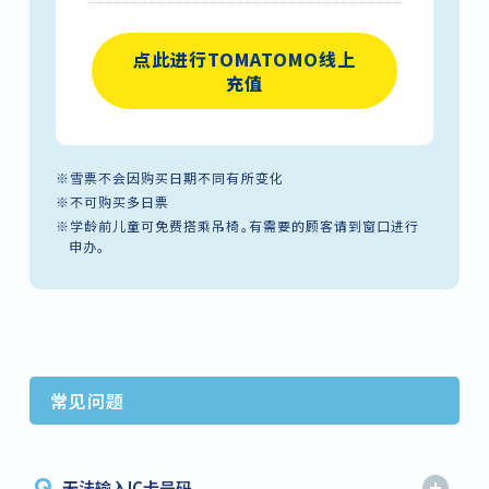
点此进行TOMATOMO线上
充值
※雪票不会因购买日期不同有所变化
※不可购买多日票
※学龄前儿童可免费搭乘吊椅。有需要的顾客请到窗口进行
申办。
常见问题
Q
无法输入IC卡号码