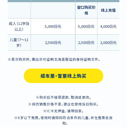
窗口购买价
线上充值
格
成人（12岁及
5,000日元
5,000日元
4,000日元
以上）
儿童（7～11
2,500日元
2,500日元
2,000日元
岁）
※首次购买时，需出示可证明北海道居住的身份证明文件。
缆车票・雪票线上购买
※购买后不接受退款、取消或更改。
※网页销售价格不变，建议在使用当日购买。
※IC卡无押金，请带回家。
※6岁以下免费。使用时请陪同符合条件的儿童，并在售票处告
知。