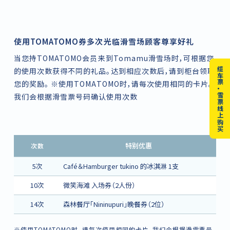
使用TOMATOMO券多次光临滑雪场顾客尊享好礼
当您持TOMATOMO会员来到Tomamu滑雪场时，可根据您
缆车票・雪票线上购买
的使用次数获得不同的礼品。达到相应次数后，请到柜台领取
您的奖励。 ※使用TOMATOMO时，请每次使用相同的卡片。
我们会根据滑雪票号码确认使用次数
特别优惠
次数
5次
Café＆Hamburger tukino 的冰淇淋 1支
10次
微笑海滩 入场券（2人份）
14次
森林餐厅「Nininupuri」晚餐券（2位）
※使用TOMATOMO时，请每次使用相同的卡片。我们会根据滑雪票号