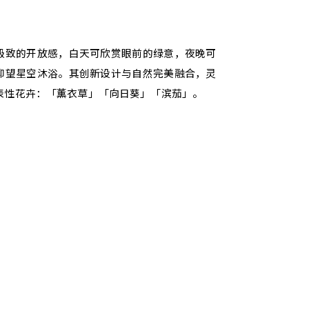
极致的开放感，白天可欣赏眼前的绿意，夜晚可
仰望星空沐浴。其创新设计与自然完美融合，灵
表性花卉：「薰衣草」「向日葵」「滨茄」。