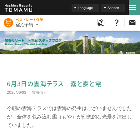
Language
Season
ベストレート保証
宿泊予約
6月3日の雲海テラス 霧と靄と霞
2026/06/03
雲海仙人
今朝の雲海テラスでは雲海の発生はございませんでした
が、全体を包み込む靄（もや）が幻想的な光景を演出し
ていました。