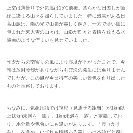
上空は薄曇りで外気温は15℃前後。柔らかな日差しが新
緑に染まる山々を照らしていました。特に残雪がある日
高山脈は、陽の光で山嶺が美しく輝き、一方で薄い靄に
包まれた東大雪の山々は、山影が刻々と表情を変える水
墨画のような佇まいを見せていました。
昨夕からの南寄りの風により湿度が下がったことで、今
朝は放射冷却がありながらも雲海の発生には至りません
でしたが、この風が今日特有の美しい景色を創り出した
ものと推察しております。
ちなみに、気象用語では視程（見通せる距離）が1km以
上10km未満を「靄」、1km未満を「霧」と定義してお
り、水分量や色合いにも違いがあります。「霞（かす
み）」を含め、いずれも情緒ある美しい日本語だと感じ