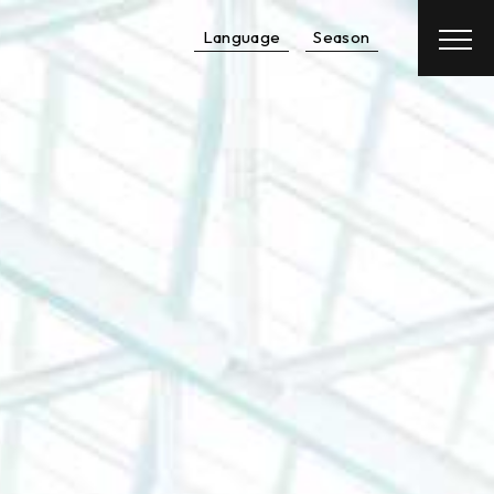
Language
Season
予約
航空券
＋
宿泊予約
レンタカー
＋
宿泊予約