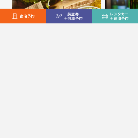
航空券
レンタカー
宿泊予約
＋
宿泊予約
＋
宿泊予約
カフェ＆ハンバーガー
つきの
TOMA
フォーレスタ・モール