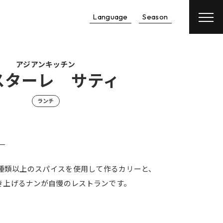
Language
Season
予約
航空券
＋
宿泊予約
レンタカー
＋
宿泊予約
アジアンキッチン
スターレ サティ
ランチ
ー
0種類以上のスパイスを使用して作るカリーと、
き上げるナンが自慢のレストランです。