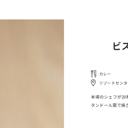
キー場
アクティビティ
ミナミナビーチ
レストラン
宿泊
ごし方
ビ
カレー
リゾートセンタ
本場のシェフが2
タンドール窯で焼