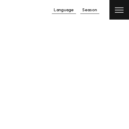
Language
Season
予約
航空券
＋
宿泊予約
レンタカー
＋
宿泊予約