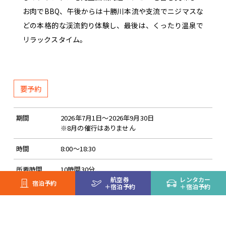
お肉でBBQ、午後からは十勝川本流や支流でニジマスな
どの本格的な渓流釣り体験し、最後は、くったり温泉で
リラックスタイム。
要予約
期間
2026年7月1日～2026年9月30日
※8月の催行はありません
時間
8:00～18:30
所要時間
10時間30分
航空券
レンタカー
宿泊予約
＋
宿泊予約
＋
宿泊予約
開催地
リゾート近郊
料金
大人（12歳以上）23,000円
子ども（11歳まで）18,000円