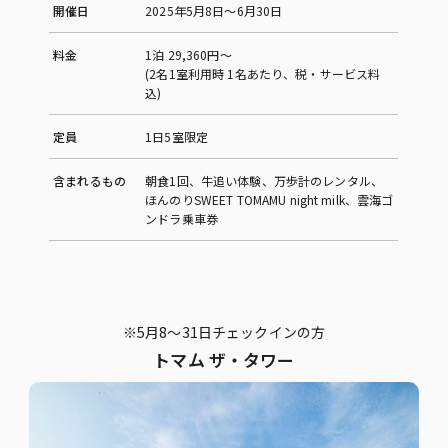
開催日
2025年5月8日〜6月30日
料金
1泊 29,360円〜
(2名1室利用時 1名あたり、税・サービス料
込)
定員
1日5室限定
含まれるもの
朝食1回、牛追い体験、万歩計のレンタル、
ほんのりSWEET TOMAMU night milk、雲海ゴ
ンドラ乗車券
※5月8～31日チェックインの方
トマム ザ・タワー