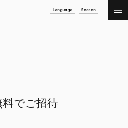
Language
Season
予約
航空券
＋
宿泊予約
レンタカー
＋
宿泊予約
無料でご招待