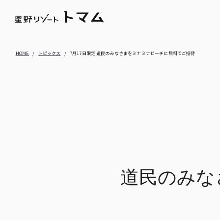
トピックス
雲海テラス
アクティビティ
ファ
ホテル＆サービス
ウェディング
おすすめの過
HOME
トピックス
7月17日限定 道民のみなさまをミナミナビーチに無料でご招待
道民のみな