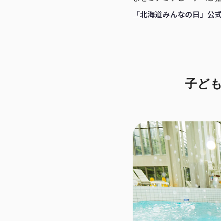
「北海道みんなの日」公
子ど