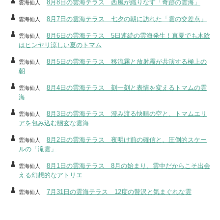
8月8日の雲海テラス 西風が織りなす「奇跡の雲海」
雲海仙人
8月7日の雲海テラス 七夕の朝に訪れた「雲の交差点」
雲海仙人
8月6日の雲海テラス 5日連続の雲海発生！真夏でも木陰
雲海仙人
はヒンヤリ涼しい夏のトマム
8月5日の雲海テラス 移流霧と放射霧が共演する極上の
雲海仙人
朝
8月4日の雲海テラス 刻一刻と表情を変えるトマムの雲
雲海仙人
海
8月3日の雲海テラス 澄み渡る快晴の空と、トマムエリ
雲海仙人
アを包み込む幽玄な雲海
8月2日の雲海テラス 夜明け前の確信と、圧倒的スケー
雲海仙人
ルの「滝雲」
8月1日の雲海テラス 8月の始まり、雲中だからこそ出会
雲海仙人
える幻想的なアトリエ
7月31日の雲海テラス 12度の贅沢と気まぐれな雲
雲海仙人