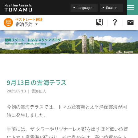
Language
Season
ベストレート保証
宿泊予約
9月13日の雲海テラス
2025/09/13
雲海仙人
今朝の雲海テラスでは、トマム産雲海と太平洋産雲海が同
時に発生しました。
手前には、ザ タワーやリゾナーレが顔を出すほど低い位置
にトマム産雲海が広がり、その奥からは、高い位置からト