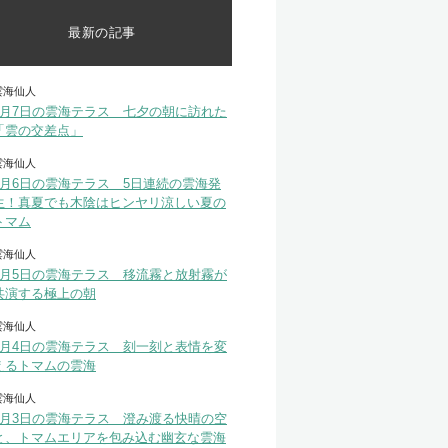
最新の記事
雲海仙人
8月7日の雲海テラス 七夕の朝に訪れた
「雲の交差点」
雲海仙人
8月6日の雲海テラス 5日連続の雲海発
生！真夏でも木陰はヒンヤリ涼しい夏の
トマム
雲海仙人
8月5日の雲海テラス 移流霧と放射霧が
共演する極上の朝
雲海仙人
8月4日の雲海テラス 刻一刻と表情を変
えるトマムの雲海
雲海仙人
8月3日の雲海テラス 澄み渡る快晴の空
と、トマムエリアを包み込む幽玄な雲海