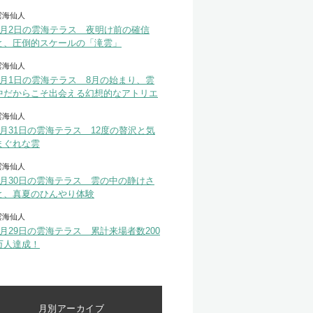
雲海仙人
8月2日の雲海テラス 夜明け前の確信
と、圧倒的スケールの「滝雲」
雲海仙人
8月1日の雲海テラス 8月の始まり、雲
中だからこそ出会える幻想的なアトリエ
雲海仙人
7月31日の雲海テラス 12度の贅沢と気
まぐれな雲
雲海仙人
7月30日の雲海テラス 雲の中の静けさ
と、真夏のひんやり体験
雲海仙人
7月29日の雲海テラス 累計来場者数200
万人達成！
月別アーカイブ