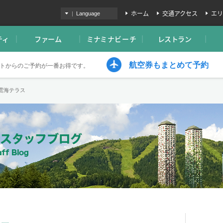
ホーム
交通アクセス
エリ
|
Language
ティ
ファーム
ミナミナビーチ
レストラン
航空券もまとめて予約
トからのご予約が一番お得です。
の雲海テラス