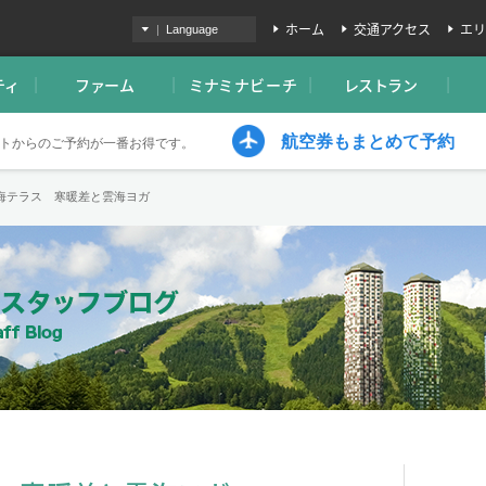
ホーム
交通アクセス
エリ
|
Language
ティ
ファーム
ミナミナビーチ
レストラン
航空券もまとめて予約
トからのご予約が一番お得です。
雲海テラス 寒暖差と雲海ヨガ