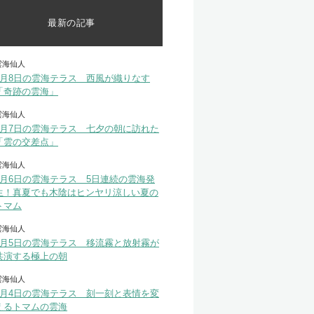
最新の記事
雲海仙人
8月8日の雲海テラス 西風が織りなす
「奇跡の雲海」
雲海仙人
8月7日の雲海テラス 七夕の朝に訪れた
「雲の交差点」
雲海仙人
8月6日の雲海テラス 5日連続の雲海発
生！真夏でも木陰はヒンヤリ涼しい夏の
トマム
雲海仙人
8月5日の雲海テラス 移流霧と放射霧が
共演する極上の朝
雲海仙人
8月4日の雲海テラス 刻一刻と表情を変
えるトマムの雲海