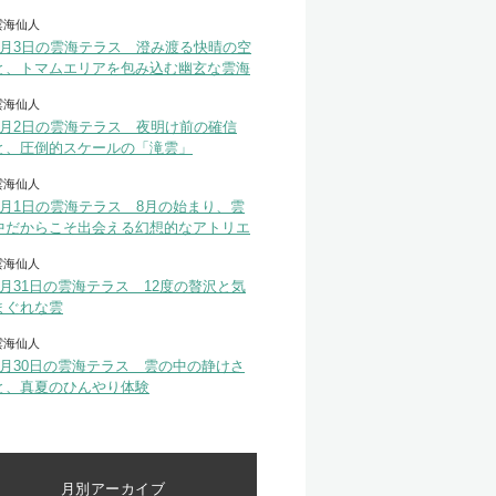
雲海仙人
8月3日の雲海テラス 澄み渡る快晴の空
と、トマムエリアを包み込む幽玄な雲海
雲海仙人
8月2日の雲海テラス 夜明け前の確信
と、圧倒的スケールの「滝雲」
雲海仙人
8月1日の雲海テラス 8月の始まり、雲
中だからこそ出会える幻想的なアトリエ
雲海仙人
7月31日の雲海テラス 12度の贅沢と気
まぐれな雲
雲海仙人
7月30日の雲海テラス 雲の中の静けさ
と、真夏のひんやり体験
月別アーカイブ