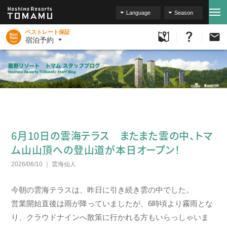
Language
Season
ベストレート保証
宿泊予約
6月10日の雲海テラス またまた雲の中、トマ
ム山山頂への登山道が本日オープン！
2026/06/10
雲海仙人
今朝の雲海テラスは、昨日に引き続き雲の中でした。
営業開始直後は雨が降っていましたが、6時頃より霧雨とな
り、クラウドナインへ散策に行かれる方もいらっしゃいま