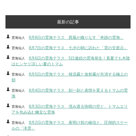
最新の記事
8月8日の雲海テラス 西風が織りなす「奇跡の雲海」
雲海仙人
8月7日の雲海テラス 七夕の朝に訪れた「雲の交差点」
雲海仙人
8月6日の雲海テラス 5日連続の雲海発生！真夏でも木陰
雲海仙人
はヒンヤリ涼しい夏のトマム
8月5日の雲海テラス 移流霧と放射霧が共演する極上の
雲海仙人
朝
8月4日の雲海テラス 刻一刻と表情を変えるトマムの雲
雲海仙人
海
8月3日の雲海テラス 澄み渡る快晴の空と、トマムエリ
雲海仙人
アを包み込む幽玄な雲海
8月2日の雲海テラス 夜明け前の確信と、圧倒的スケー
雲海仙人
ルの「滝雲」