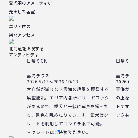
愛犬用のアメニティが
充実した客室
エリア内の
楽々アクセス
北海道を満喫する
アクティビティ
日帰りOK
日帰りOK
雲海テラス
雲海テラ
2026.5/13～2026.10/13
2026.6/1
大自然が織りなす雲海の絶景を観賞する
雲海が発
展望施設。エリア内各所にリードフック
の上を走
があるので、愛犬と一緒に写真を撮った
トです。
り、景色を眺めたりできます。愛犬はク
ックも設
レートを利用してゴンドラ乗車可能。
＊クレートはご持参ください。