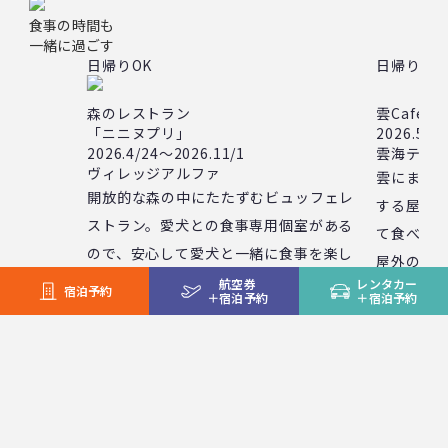
食事の時間も
一緒に過ごす
日帰りOK
日帰りOK
森のレストラン
雲Cafe
「ニニヌプリ」
2026.5/1
2026.4/24～2026.11/1
雲海テラ
ヴィレッジアルファ
雲にまつ
開放的な森の中にたたずむビュッフェレ
する屋内
ストラン。愛犬との食事専用個室がある
て食べら
ので、安心して愛犬と一緒に食事を楽し
屋外のベ
めます。
航空券
レンタカー
お楽しみ
宿泊予約
＋
宿泊予約
＋
宿泊予約
＊愛犬専用の食事のご用意はありません
＊雲Caf
＊先着順