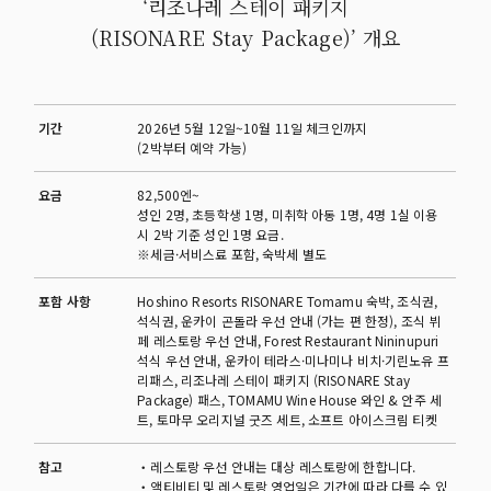
‘리조나레 스테이 패키지
(RISONARE Stay Package)’ 개요
기간
2026년 5월 12일~10월 11일 체크인까지
(2박부터 예약 가능)
요금
82,500엔~
성인 2명, 초등학생 1명, 미취학 아동 1명, 4명 1실 이용
시 2박 기준 성인 1명 요금.
※세금·서비스료 포함, 숙박세 별도
포함 사항
Hoshino Resorts RISONARE Tomamu 숙박, 조식권,
석식권, 운카이 곤돌라 우선 안내 (가는 편 한정), 조식 뷔
페 레스토랑 우선 안내, Forest Restaurant Nininupuri
석식 우선 안내, 운카이 테라스·미나미나 비치·기린노유 프
리패스, 리조나레 스테이 패키지 (RISONARE Stay
Package) 패스, TOMAMU Wine House 와인 & 안주 세
트, 토마무 오리지널 굿즈 세트, 소프트 아이스크림 티켓
참고
・레스토랑 우선 안내는 대상 레스토랑에 한합니다.
・액티비티 및 레스토랑 영업일은 기간에 따라 다를 수 있