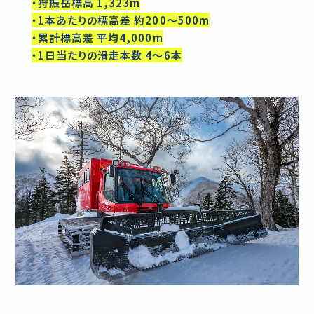
・狩振岳標高 1,323m
・1本あたりの標高差 約200～500m
・累計標高差 平均4,000m
・1日当たりの滑走本数 4～6本