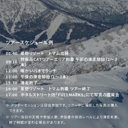
ツアースケジュール例
08:40
星野リゾート トマム出発
狩振岳CATツアーエリア到着 午前の滑走開始（2～３
09:10
本）
12:00
暖かいパオでランチ
13:00
午後の滑走開始（1～3本）
15:30
滑走終了
16:00
星野リゾート トマム到着 ツアー終了
17:00
ホタルストリート内「FULLMARKS」にて写真の鑑賞会
※ アフターセッションは自由参加です。ツアー中に撮影した写真は購入
できます。
※ ツアー当日の天候や参加人数、参加者の技術レベルにより滑走本数、
終了時間が変わる場合があります。