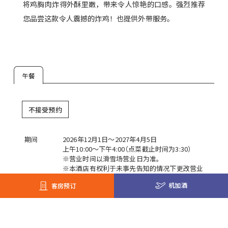
将鸡胸肉炸得外酥里嫩，带来令人惊艳的口感。强烈推荐
您品尝这款令人震撼的炸鸡！也提供外带服务。
午餐
不接受预约
期间
2026年12月1日～2027年4月5日
上午10:00～下午4:00（点菜截止时间为3:30）
※营业时间以滑雪场营业日为准。
※本酒店有权利于未事先告知的情况下更改营业
内容。
机加酒
客房预订
※关於营业时间及日期等详情还请向前台或
Tomamu Concierge（线上礼宾部）的网页内确
认。营业内容可能会有变动。