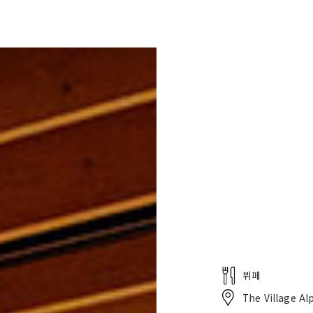
나 비치
레스토랑
웨딩・서비스
웨딩
뷔페
The Village Al