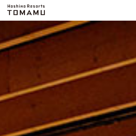
Topics
운카이 테라스
액티비티
목장
미나미