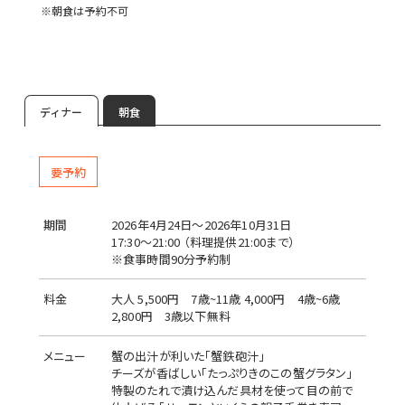
※朝食は予約不可
ディナー
朝食
要予約
期間
2026年4月24日～2026年10月31日
17:30～21:00 （料理提供21:00まで）
※食事時間90分予約制
料金
大人 5,500円 7歳~11歳 4,000円 4歳~6歳
2,800円 3歳以下無料
メニュー
蟹の出汁が利いた「蟹鉄砲汁」
チーズが香ばしい「たっぷりきのこの蟹グラタン」
特製のたれで漬け込んだ具材を使って目の前で