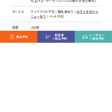
仕上げる「サーモンといくらの親子手巻き寿司」
サービス
テイクアウト不可 / 離乳食あり /
お子さま向けメ
ニューあり
/ ペット不可
席数
200席
航空券
レンタカー
宿泊予約
お支払い
夕食券 / 現金 / 部屋付け / 館内利用券 / クレジッ
＋
宿泊予約
＋
宿泊予約
トカード / WeChat Pay / Alipay / paypay / au
PAY / メルペイ
※アレルギー対応については
こちら
をご確認ください。
※メンテナンス等により営業内容が変更になる場合がございます。
最新の情報はトマム現地にてご案内いたします。
※仕入れ状況により提供内容を変更する可能性があります。
ディナー予約
※ご利用日30日前よりWEBにて受付いたします。