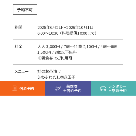
予約不可
期間
2026年6月2日～2026年10月1日
6:00～10:30 （料理提供10:00まで）
料金
大人 3,000円 / 7歳〜11歳 2,100円 / 4歳〜6歳
1,500円 / 3歳以下無料
※朝食券でご利用可
メニュー
鮭のお茶漬け
ふわふわだし巻き玉子
航空券
レンタカー
宿泊予約
サービス
テイクアウト不可 / 離乳食あり /
お子さま向けメ
＋
宿泊予約
＋
宿泊予約
ニューあり
/ ペット不可
席数
90席
お支払い
朝食券 /
現金 / 部屋付け / 館内利用券 / クレジッ
トカード /