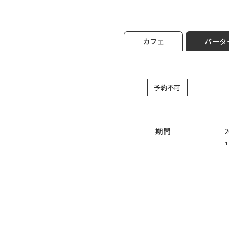
カフェ
バータ
予約不可
期間
1
宿泊予約
料金
メニュー