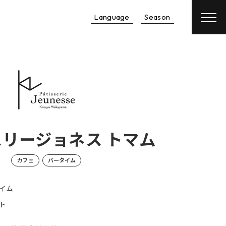
Language
Season
予約
航空券
＋
宿泊予約
レンタカー
＋
宿泊予約
リージョネス トマム
カフェ
バータイム
イム
ト