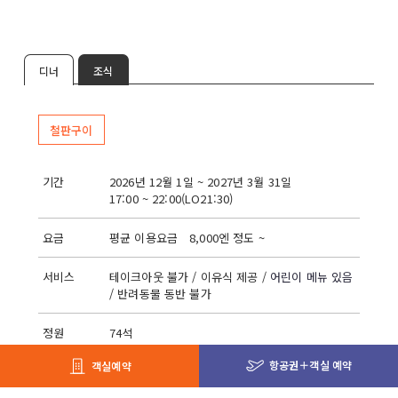
디너
조식
철판구이
기간
2026년 12월 1일 ~ 2027년 3월 31일
17:00 ~ 22:00(LO21:30)
요금
평균 이용요금 8,000엔 정도 ~
서비스
테이크아웃 불가 / 이유식 제공 /
어린이 메뉴 있음
/ 반려동물 동반 불가
정원
74석
항공권＋객실 예약
객실예약
결제
석식권 / 현금 / 룸 차지 / 기프트 쿠폰 / 신용카드
/ WeChat Pay / Alipay / paypay / au PAY /