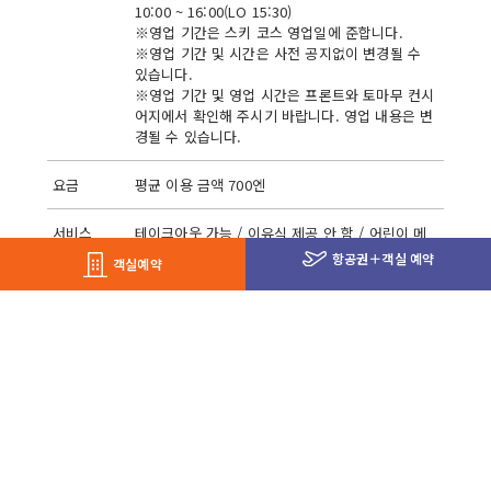
10:00 ~ 16:00(LO 15:30)
※영업 기간은 스키 코스 영업일에 준합니다.
※영업 기간 및 시간은 사전 공지없이 변경될 수
있습니다.
※영업 기간 및 영업 시간은 프론트와 토마무 컨시
어지에서 확인해 주시기 바랍니다. 영업 내용은 변
경될 수 있습니다.
요금
평균 이용 금액 700엔
서비스
테이크아웃 가능 / 이유식 제공 안 함 / 어린이 메
뉴 없음 / 반려동물 동반 불가
항공권
＋
객실 예약
객실예약
정원
350석 (푸드코트 전체)
결제
중식권 /
현금 / 룸 차지 / 기프트 쿠폰 /
WeChat
Pay / Alipay / paypay / au PAY / merpay
※ 현지 사정에 의해 영업 시간이 변경 될 수 있습니다. 최신 정보는 토마
무 현지에서 확인해 주시기 바랍니다.
※ 식재료 조달 상황 등에 따라 메뉴가 변경될 수 있습니다.