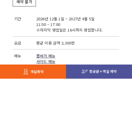
예약 불가
기간
2026년 12월 1일 ~ 2027년 4월 5일
11:00 ~ 17:00
※마지막 영업일은 16시까지 영업합니다.
요금
평균 이용 금액 2,300엔
메뉴
햄버거 메뉴
사이드 메뉴
음료 메뉴
항공권＋객실 예약
객실예약
서비스
테이크아웃 가능 / 이유식 제공 안 함 /
어린이 메
뉴 있음
/ 반려동물 동반 불가
정원
50석
결제
중식권 / 석식권 / 현금 / 룸 차지 / 기프트 쿠폰 /
신용카드 / WeChat Pay / Alipay / paypay / au
PAY / merpay