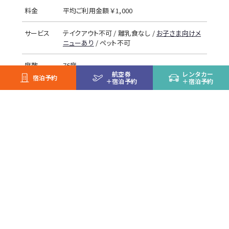
料金
平均ご利用金額 ￥1,000
サービス
テイクアウト不可 / 離乳食なし /
お子さま向けメ
ニューあり
/ ペット不可
席数
76席
航空券
レンタカー
宿泊予約
＋
宿泊予約
＋
宿泊予約
お支払い
昼食券 /
現金 / 部屋付け / 館内利用券 /
WeChat Pay / Alipay / paypay / au PAY / メルペ
イ
※メンテナンス等により営業内容が変更になる場合がございます。
最新の情報はトマム現地にてご案内いたします。
※仕入れ状況により提供内容を変更する可能性があります。
Gallery