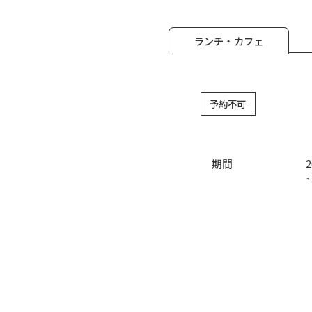
ランチ・カフェ
予約不可
期間
1
宿泊予約
料金
サービス
席数