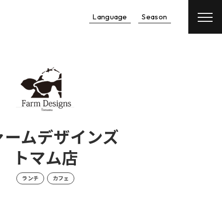
Language
Season
予約
航空券
＋
宿泊予約
レンタカー
＋
宿泊予約
ァームデザインズ
トマム店
ランチ
カフェ