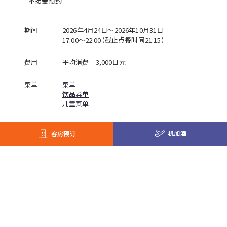
不接受预约
期间
2026年4月24日～2026年10月31日
17:00～22:00（截止点餐时间21:15）
费用
平均消费 3,000日元
菜单
菜单
饮品菜单
儿童菜单
服务
不可外带 / 无婴儿食品 /
提供儿童菜单
/ 不可携
机加酒
客房预订
带宠物
座位数
64
支付方式
晩餐券 / 现金 / 掛房帳 / 购物券 /
WeChat Pay /
Alipay / paypay / au PAY / merpay
※营业内容有可能发生变更。当前信息将在Tomamu现场为您说明。