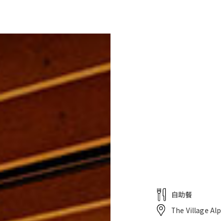
滩
餐厅
酒店・服务
婚礼
自助餐
The Village Al