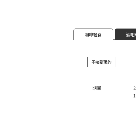
咖啡轻食
酒吧
不接受预约
期间
1
客房预订
费用
菜单