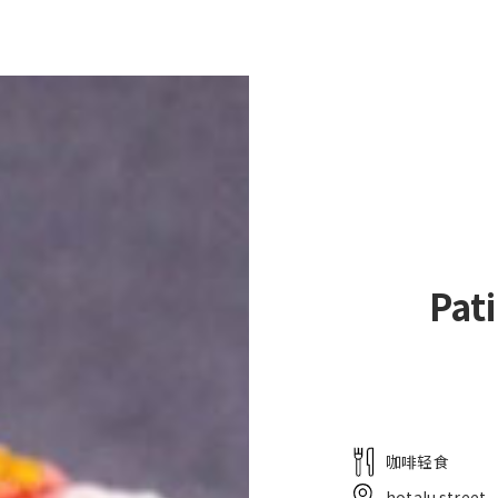
滩
餐厅
酒店・服务
婚礼
Pat
咖啡轻食
hotalu street